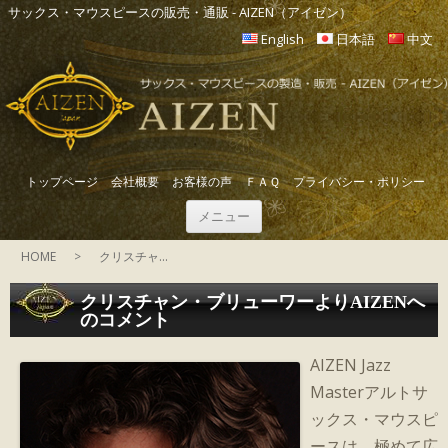
サックス・マウスピースの販売・通販 - AIZEN（アイゼン）
English
日本語
中文
トップページ
会社概要
お客様の声
ＦＡＱ
プライバシー・ポリシー
AIZEN（アイゼン）
コ
マウスピース販売・通販：サックス・マウスピースの販売・通販
メニュー
ン
テ
HOME
>
クリスチャ...
ン
ツ
クリスチャン・ブリューワーよりAIZENへ
へ
のコメント
ス
キ
AIZEN Jazz
ッ
Masterアルトサ
プ
ックス・マウスピ
ースは、極めて広