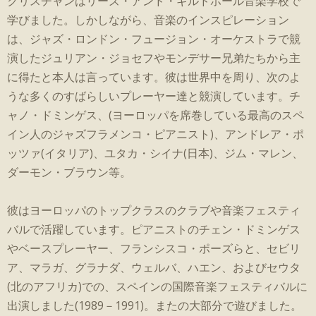
クリスチャンはリーズ・アンド・ギルドホール音楽学校で
学びました。しかしながら、音楽のインスピレーション
は、ジャズ・ロンドン・フュージョン・オーケストラで競
演したジュリアン・ジョセフやモンデサー兄弟たちから主
に得たと本人は言っています。彼は世界中を周り、次のよ
うな多くのすばらしいプレーヤー達と競演しています。チ
ャノ・ドミンゲス、(ヨーロッパを席巻している最高のスペ
イン人のジャズフラメンコ・ピアニスト)、アンドレア・ポ
ッツァ(イタリア)、ユタカ・シイナ(日本)、ジム・マレン、
ダーモン・ブラウン等。
彼はヨーロッパのトップクラスのクラブや音楽フェスティ
バルで活躍しています。ピアニストのチェン・ドミンゲス
やベースプレーヤー、フランシスコ・ポーズらと、セビリ
ア、マラガ、グラナダ、ウェルバ、ハエン、およびセウタ
(北のアフリカ)での、スペインの国際音楽フェスティバルに
出演しました(1989－1991)。またの大部分で遊びました。