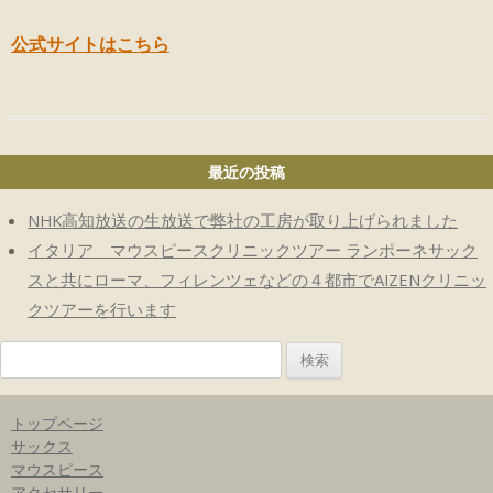
公式サイトはこちら
最近の投稿
NHK高知放送の生放送で弊社の工房が取り上げられました
イタリア マウスピースクリニックツアー ランポーネサック
スと共にローマ、フィレンツェなどの４都市でAIZENクリニッ
クツアーを行います
検
索:
トップページ
サックス
マウスピース
アクセサリー