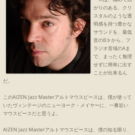
がりのある、クリ
スタルのような透
明感を持つ豊かな
サウンドを、最低
音のB♭から、フ
ラジオ音域のAま
で、まったく無理
せずに簡単に出す
ことが出来るん
だ。
このAIZEN Jazz Masterアルトマウスピースは、僕が使って
いたヴィンテージのニューヨーク・メイヤーに、一番近い
マウスピースだと思うよ。
AIZEN Jazz Masterアルトマウスピースは、僕の知る限り、