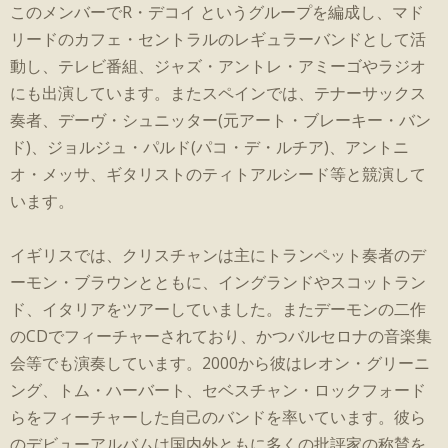
このメンバーでR・デコイ というグループを編成し、マド
リードのカフェ・セントラルのレギュラーバンドとして活
動し、テレビ番組、ジャズ・アントレ・アミーゴやラジオ
にも出演しています。またスペインでは、テナーサックス
奏者、デーヴ・シュニッター(元アート・ブレーキー・バン
ド)、ジョルジュ・パルド(パコ・デ・ルチア)、アントニ
オ・メッサ、ギタリストのティトアルシード等と競演して
います。
イギリスでは、クリスチャンは主にトランペット奏者のデ
ーモン・ブラウンとともに、イングランドやスコットラン
ド、イタリアをツアーしていました。またデーモンの二作
のCDでフィーチャーされており、かつバルセロナの音楽集
会等でも演奏しています。2000から彼はレオン・グリーニ
ング、トム・ハーバート、セベスチャン・ロックフォード
らをフィーチャーした自己のバンドを率いています。彼ら
のデビューアルバムは国内外ともに多くの批評家の称賛を